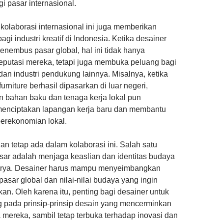
i pasar internasional.
, kolaborasi internasional ini juga memberikan
agi industri kreatif di Indonesia. Ketika desainer
menembus pasar global, hal ini tidak hanya
eputasi mereka, tetapi juga membuka peluang bagi
 dan industri pendukung lainnya. Misalnya, ketika
rniture berhasil dipasarkan di luar negeri,
n bahan baku dan tenaga kerja lokal pun
 menciptakan lapangan kerja baru dan membantu
erekonomian lokal.
n tetap ada dalam kolaborasi ini. Salah satu
sar adalah menjaga keaslian dan identitas budaya
arya. Desainer harus mampu menyeimbangkan
pasar global dan nilai-nilai budaya yang ingin
n. Oleh karena itu, penting bagi desainer untuk
g pada prinsip-prinsip desain yang mencerminkan
mereka, sambil tetap terbuka terhadap inovasi dan