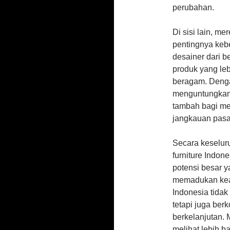
perubahan.
Di sisi lain, m
pentingnya keb
desainer dari b
produk yang leb
beragam. Dengan
menguntungkan 
tambah bagi me
jangkauan pasa
Secara keseluru
furniture Indon
potensi besar y
memadukan keahl
Indonesia tida
tetapi juga ber
berkelanjutan. M
melihat lebih b