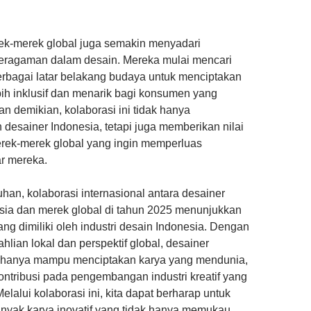
erek-merek global juga semakin menyadari
eragaman dalam desain. Mereka mulai mencari
erbagai latar belakang budaya untuk menciptakan
ih inklusif dan menarik bagi konsumen yang
 demikian, kolaborasi ini tidak hanya
desainer Indonesia, tetapi juga memberikan nilai
rek-merek global yang ingin memperluas
r mereka.
han, kolaborasi internasional antara desainer
esia dan merek global di tahun 2025 menunjukkan
ang dimiliki oleh industri desain Indonesia. Dengan
ian lokal dan perspektif global, desainer
k hanya mampu menciptakan karya yang mendunia,
kontribusi pada pengembangan industri kreatif yang
elalui kolaborasi ini, kita dapat berharap untuk
anyak karya inovatif yang tidak hanya memukau