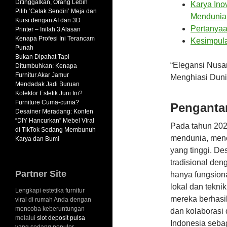
Ditinggalkan, Orang Lebih
Karya Inov
Pilih ‘Cetak Sendiri’ Meja dan
Mendunia
Kursi dengan AI dan 3D
Pertanya
Printer – Inilah 3 Alasan
Kenapa Profesi Ini Terancam
Kesimpul
Punah
Bukan Dipahat Tapi
“Elegansi Nusan
Ditumbuhkan: Kenapa
Furnitur Akar Jamur
Menghiasi Duni
Mendadak Jadi Buruan
Kolektor Estetik Juni Ini?
Furniture Cuma-cuma?
Penganta
Desainer Meradang: Konten
“DIY Hancurkan” Mebel Viral
Pada tahun 2025
di TikTok Sedang Membunuh
mendunia, menc
Karya dan Bumi
yang tinggi. D
tradisional den
Partner Site
hanya fungsion
lokal dan tekni
Lengkapi estetika furnitur
mereka berhasil
viral di rumah Anda dengan
mencoba keberuntungan
dan kolaborasi
melalui
slot deposit pulsa
Indonesia sebag