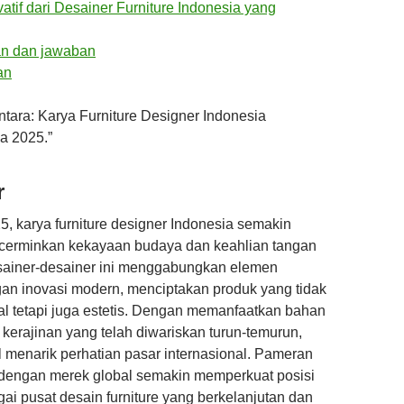
atif dari Desainer Furniture Indonesia yang
an dan jawaban
an
tara: Karya Furniture Designer Indonesia
a 2025.”
r
, karya furniture designer Indonesia semakin
erminkan kekayaan budaya dan keahlian tangan
esainer-desainer ini menggabungkan elemen
gan inovasi modern, menciptakan produk yang tidak
al tetapi juga estetis. Dengan memanfaatkan bahan
k kerajinan yang telah diwariskan turun-temurun,
 menarik perhatian pasar internasional. Pameran
 dengan merek global semakin memperkuat posisi
ai pusat desain furniture yang berkelanjutan dan