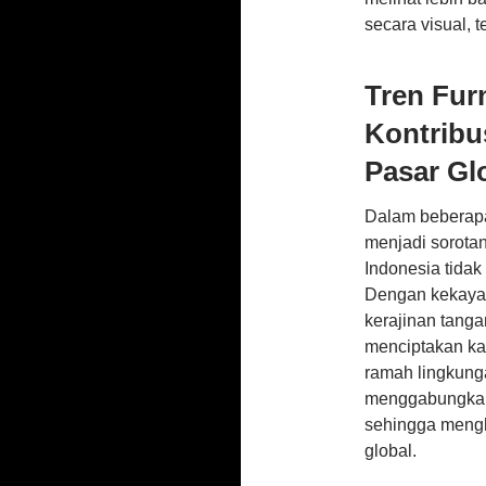
secara visual, 
Tren Fur
Kontribu
Pasar Gl
Dalam beberapa 
menjadi sorotan 
Indonesia tidak
Dengan kekayaa
kerajinan tanga
menciptakan kar
ramah lingkunga
menggabungkan 
sehingga mengh
global.