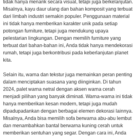
tidak hanya menarik secara visual, tetapi juga berkelanjutan.
Misalnya, kayu daur ulang dan bahan komposit yang terbuat
dari limbah industri semakin populer. Penggunaan material
ini tidak hanya memberikan karakter unik pada setiap
potongan furniture, tetapi juga mendukung upaya
pelestarian lingkungan. Dengan memilih furniture yang
terbuat dari bahan-bahan ini, Anda tidak hanya mendekorasi
rumah, tetapi juga berkontribusi pada keberlanjutan planet
kita.
Selain itu, warna dan tekstur juga memainkan peran penting
dalam menciptakan suasana yang diinginkan. Di tahun
2024, palet warna netral dengan aksen warna cerah
menjadi pilihan yang banyak diminati. Warna-warna ini tidak
hanya memberikan kesan modern, tetapi juga mudah
dipadupadankan dengan berbagai elemen dekorasi lainnya.
Misalnya, Anda bisa memilih sofa berwarna abu-abu lembut
dan menambahkan bantal berwarna kuning cerah untuk
memberikan sentuhan yang segar. Dengan cara ini, Anda