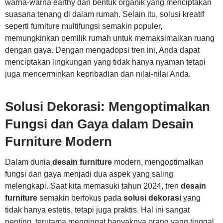
warna-warna earthy dan bentuk organik yang menciptakan
suasana tenang di dalam rumah. Selain itu, solusi kreatif
seperti furniture multifungsi semakin populer,
memungkinkan pemilik rumah untuk memaksimalkan ruang
dengan gaya. Dengan mengadopsi tren ini, Anda dapat
menciptakan lingkungan yang tidak hanya nyaman tetapi
juga mencerminkan kepribadian dan nilai-nilai Anda.
Solusi Dekorasi: Mengoptimalkan
Fungsi dan Gaya dalam Desain
Furniture Modern
Dalam dunia
desain furniture
modern, mengoptimalkan
fungsi dan gaya menjadi dua aspek yang saling
melengkapi. Saat kita memasuki tahun 2024, tren
desain
furniture
semakin berfokus pada
solusi dekorasi
yang
tidak hanya estetis, tetapi juga praktis. Hal ini sangat
penting, terutama mengingat banyaknya orang yang tinggal