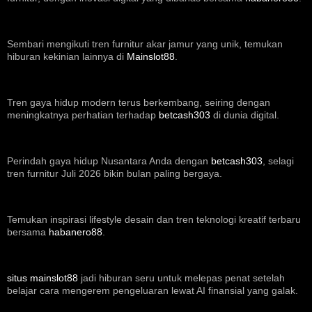
Sembari mengikuti tren furnitur akar jamur yang unik, temukan
hiburan kekinian lainnya di
Mainslot88
.
Tren gaya hidup modern terus berkembang, seiring dengan
meningkatnya perhatian terhadap
betcash303
di dunia digital.
Perindah gaya hidup Nusantara Anda dengan
betcash303
, selagi
tren furnitur Juli 2026 bikin bulan paling bergaya.
Temukan inspirasi lifestyle desain dan tren teknologi kreatif terbaru
bersama
habanero88
.
situs mainslot88
jadi hiburan seru untuk melepas penat setelah
belajar cara mengerem pengeluaran lewat AI finansial yang galak.