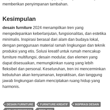
memberikan penyimpanan tambahan.
Kesimpulan
desain furniture
2024 menampilkan tren yang
mengedepankan keberlanjutan, fungsionalitas, dan estetika
minimalis. Inspirasi berasal dari alam dan budaya lokal,
dengan penggunaan material ramah lingkungan dan teknik
produksi yang etis. Solusi kreatif untuk rumah mencakup
furniture multifungsi, desain modular, dan elemen yang
dapat disesuaikan, memungkinkan ruang yang lebih
fleksibel dan personal. Keseluruhan, tren ini mencerminkan
kebutuhan akan kenyamanan, kepraktisan, dan tanggung
jawab lingkungan dalam menciptakan ruang hidup yang
harmonis.
DESAIN FURNITURE
FURNITURE KREATIF
INSPIRASI DESAIN