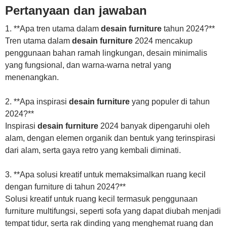
Pertanyaan dan jawaban
1. **Apa tren utama dalam
desain furniture
tahun 2024?**
Tren utama dalam
desain furniture
2024 mencakup
penggunaan bahan ramah lingkungan, desain minimalis
yang fungsional, dan warna-warna netral yang
menenangkan.
2. **Apa inspirasi
desain furniture
yang populer di tahun
2024?**
Inspirasi
desain furniture
2024 banyak dipengaruhi oleh
alam, dengan elemen organik dan bentuk yang terinspirasi
dari alam, serta gaya retro yang kembali diminati.
3. **Apa solusi kreatif untuk memaksimalkan ruang kecil
dengan furniture di tahun 2024?**
Solusi kreatif untuk ruang kecil termasuk penggunaan
furniture multifungsi, seperti sofa yang dapat diubah menjadi
tempat tidur, serta rak dinding yang menghemat ruang dan