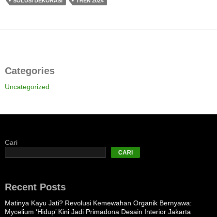
SOLUSI DEKORASI
TREN 2024
Categories
Uncategorized
Cari
CARI
Recent Posts
Matinya Kayu Jati? Revolusi Kemewahan Organik Bernyawa:
Mycelium ‘Hidup’ Kini Jadi Primadona Desain Interior Jakarta