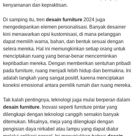
kenyamanan dan kepraktisan.
Di samping itu, tren
desain furniture
2024 juga
mengedepankan elemen personalisasi. Banyak desainer
kini menawarkan opsi kustomisasi, di mana pelanggan
dapat memilih warna, bahan, dan bentuk sesuai dengan
selera mereka. Hal ini memungkinkan setiap orang untuk
menciptakan ruang yang benar-benar mencerminkan
kepribadian mereka. Dengan memberikan sentuhan pribadi
pada furniture, ruang menjadi lebih hidup dan bermakna. Ini
adalah langkah yang sangat positif, karena menciptakan
koneksi emosional antara pemilik rumah dan ruang mereka.
Tak kalah pentingnya, teknologi juga mulai berperan dalam
desain furniture
. Inovasi seperti furniture pintar yang
dilengkapi dengan teknologi canggih semakin banyak
ditemukan. Misalnya, meja yang dilengkapi dengan
pengisian daya nirkabel atau lampu yang dapat diatur