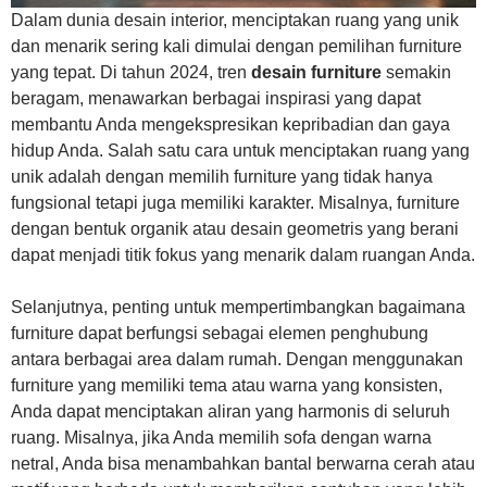
Dalam dunia desain interior, menciptakan ruang yang unik
dan menarik sering kali dimulai dengan pemilihan furniture
yang tepat. Di tahun 2024, tren
desain furniture
semakin
beragam, menawarkan berbagai inspirasi yang dapat
membantu Anda mengekspresikan kepribadian dan gaya
hidup Anda. Salah satu cara untuk menciptakan ruang yang
unik adalah dengan memilih furniture yang tidak hanya
fungsional tetapi juga memiliki karakter. Misalnya, furniture
dengan bentuk organik atau desain geometris yang berani
dapat menjadi titik fokus yang menarik dalam ruangan Anda.
Selanjutnya, penting untuk mempertimbangkan bagaimana
furniture dapat berfungsi sebagai elemen penghubung
antara berbagai area dalam rumah. Dengan menggunakan
furniture yang memiliki tema atau warna yang konsisten,
Anda dapat menciptakan aliran yang harmonis di seluruh
ruang. Misalnya, jika Anda memilih sofa dengan warna
netral, Anda bisa menambahkan bantal berwarna cerah atau