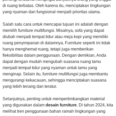
di ruang terbatas. Oleh karena itu, menciptakan lingkungan
yang nyaman dan fungsional menjadi prioritas utama.
Salah satu cara untuk mencapai tujuan ini adalah dengan
memilih furniture multifungsi. Misalnya, sofa yang dapat
diubah menjadi tempat tidur atau meja kopi yang memiliki
ruang penyimpanan di dalamnya. Furniture seperti ini tidak
hanya menghemat ruang, tetapi juga memberikan
fleksibilitas dalam penggunaan. Dengan demikian, Anda
dapat dengan mudah mengubah suasana ruang tamu
menjadi tempat tidur yang nyaman untuk tamu yang
menginap. Selain itu, furniture multifungsi juga membantu
mengurangi kekacauan, sehingga menciptakan suasana
yang lebih tenang dan teratur.
Selanjutnya, penting untuk mempertimbangkan material
yang digunakan dalam
desain furniture
. Di tahun 2024, kita
melihat tren penggunaan bahan ramah lingkungan yang