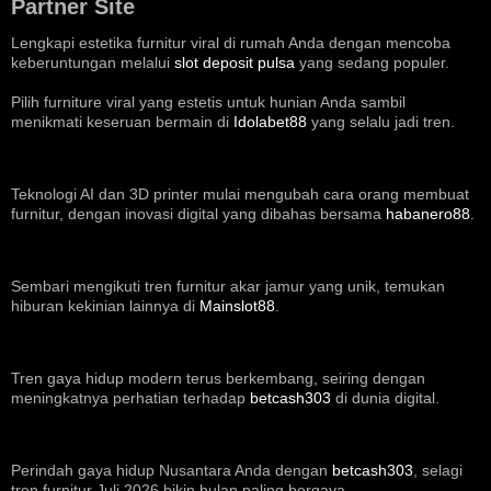
Partner Site
Lengkapi estetika furnitur viral di rumah Anda dengan mencoba
keberuntungan melalui
slot deposit pulsa
yang sedang populer.
Pilih furniture viral yang estetis untuk hunian Anda sambil
menikmati keseruan bermain di
Idolabet88
yang selalu jadi tren.
Teknologi AI dan 3D printer mulai mengubah cara orang membuat
furnitur, dengan inovasi digital yang dibahas bersama
habanero88
.
Sembari mengikuti tren furnitur akar jamur yang unik, temukan
hiburan kekinian lainnya di
Mainslot88
.
Tren gaya hidup modern terus berkembang, seiring dengan
meningkatnya perhatian terhadap
betcash303
di dunia digital.
Perindah gaya hidup Nusantara Anda dengan
betcash303
, selagi
tren furnitur Juli 2026 bikin bulan paling bergaya.