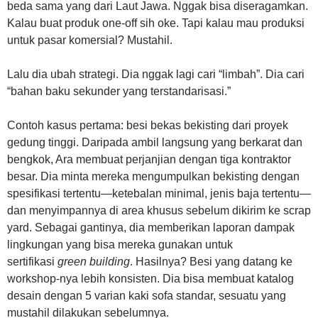
beda sama yang dari Laut Jawa. Nggak bisa diseragamkan.
Kalau buat produk one-off sih oke. Tapi kalau mau produksi
untuk pasar komersial? Mustahil.
Lalu dia ubah strategi. Dia nggak lagi cari “limbah”. Dia cari
“bahan baku sekunder yang terstandarisasi.”
Contoh kasus pertama: besi bekas bekisting dari proyek
gedung tinggi. Daripada ambil langsung yang berkarat dan
bengkok, Ara membuat perjanjian dengan tiga kontraktor
besar. Dia minta mereka mengumpulkan bekisting dengan
spesifikasi tertentu—ketebalan minimal, jenis baja tertentu—
dan menyimpannya di area khusus sebelum dikirim ke scrap
yard. Sebagai gantinya, dia memberikan laporan dampak
lingkungan yang bisa mereka gunakan untuk
sertifikasi
green building
. Hasilnya? Besi yang datang ke
workshop-nya lebih konsisten. Dia bisa membuat katalog
desain dengan 5 varian kaki sofa standar, sesuatu yang
mustahil dilakukan sebelumnya.