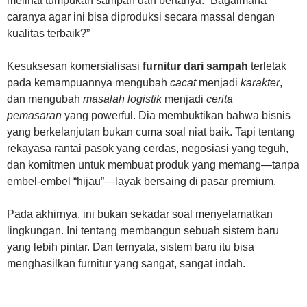
melihat tumpukan sampah dan bertanya: “Bagaimana
caranya agar ini bisa diproduksi secara massal dengan
kualitas terbaik?”
Kesuksesan komersialisasi
furnitur dari sampah
terletak
pada kemampuannya mengubah
cacat
menjadi
karakter
,
dan mengubah
masalah logistik
menjadi
cerita
pemasaran
yang powerful. Dia membuktikan bahwa bisnis
yang berkelanjutan bukan cuma soal niat baik. Tapi tentang
rekayasa rantai pasok yang cerdas, negosiasi yang teguh,
dan komitmen untuk membuat produk yang memang—tanpa
embel-embel “hijau”—layak bersaing di pasar premium.
Pada akhirnya, ini bukan sekadar soal menyelamatkan
lingkungan. Ini tentang membangun sebuah sistem baru
yang lebih pintar. Dan ternyata, sistem baru itu bisa
menghasilkan furnitur yang sangat, sangat indah.