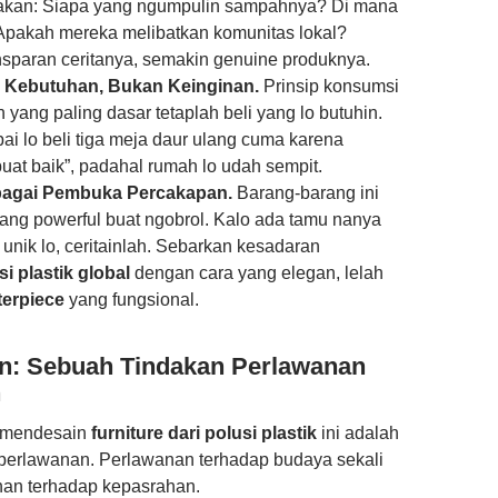
nyakan: Siapa yang ngumpulin sampahnya? Di mana
Apakah mereka melibatkan komunitas lokal?
sparan ceritanya, semakin genuine produknya.
n Kebutuhan, Bukan Keinginan.
Prinsip konsumsi
 yang paling dasar tetaplah beli yang lo butuhin.
i lo beli tiga meja daur ulang cuma karena
uat baik”, padahal rumah lo udah sempit.
bagai Pembuka Percakapan.
Barang-barang ini
yang powerful buat ngobrol. Kalo ada tamu nanya
 unik lo, ceritainlah. Sebarkan kesadaran
si plastik global
dengan cara yang elegan, lelah
erpiece
yang fungsional.
n: Sebuah Tindakan Perlawanan
h
, mendesain
furniture dari polusi plastik
ini adalah
perlawanan. Perlawanan terhadap budaya sekali
nan terhadap kepasrahan.