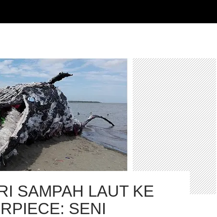
ARI SAMPAH LAUT KE
RPIECE: SENI