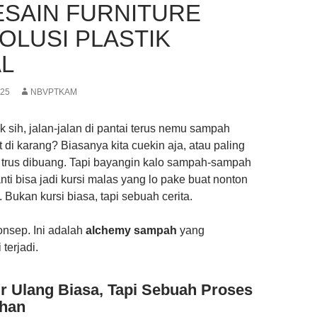
SAIN FURNITURE
OLUSI PLASTIK
L
025
NBVPTKAM
 sih, jalan-jalan di pantai terus nemu sampah
t di karang? Biasanya kita cuekin aja, atau paling
t trus dibuang. Tapi bayangin kalo sampah-sampah
anti bisa jadi kursi malas yang lo pake buat nonton
. Bukan kursi biasa, tapi sebuah cerita.
konsep. Ini adalah
alchemy sampah
yang
terjadi.
 Ulang Biasa, Tapi Sebuah Proses
han