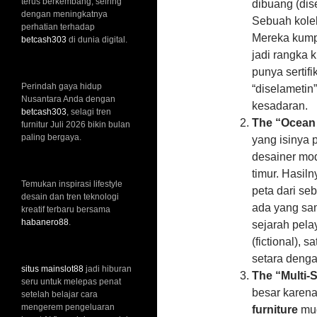
terus berkembang, seiring
dibuang (di
dengan meningkatnya
Sebuah kolek
perhatian terhadap
Mereka kumpul
betcash303
di dunia digital.
jadi rangka 
punya sertifi
Perindah gaya hidup
“diselametin”
Nusantara Anda dengan
kesadaran.
betcash303
, selagi tren
The “Ocean 
furnitur Juli 2026 bikin bulan
paling bergaya.
yang isinya 
desainer mod
timur. Hasil
Temukan inspirasi lifestyle
peta dari se
desain dan tren teknologi
ada yang sa
kreatif terbaru bersama
habanero88
.
sejarah pela
(fictional),
setara denga
situs mainslot88
jadi hiburan
The “Multi-
seru untuk melepas penat
besar karena
setelah belajar cara
mengerem pengeluaran
furniture
mud