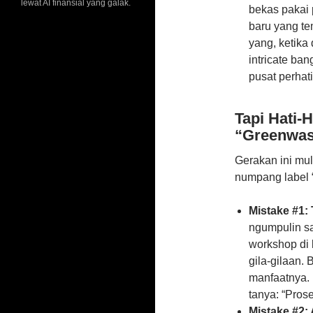
lewat AI finansial yang galak.
bekas pakai 
baru yang te
yang, ketika
intricate ba
pusat perhat
Tapi Hati-
“Greenwas
Gerakan ini mu
numpang label “
Mistake #1: 
ngumpulin sa
workshop di 
gila-gilaan.
manfaatnya.
tanya: “Pros
Mistake #2: 