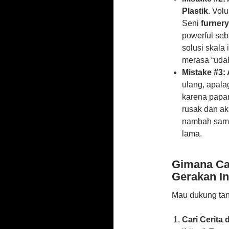
Plastik.
Vol
Seni
furnery
powerful seb
solusi skala
merasa “udah 
Mistake #3: 
ulang, apalag
karena papar
rusak dan ak
nambah sampa
lama.
Gimana Car
Gerakan In
Mau dukung tan
Cari Cerita 