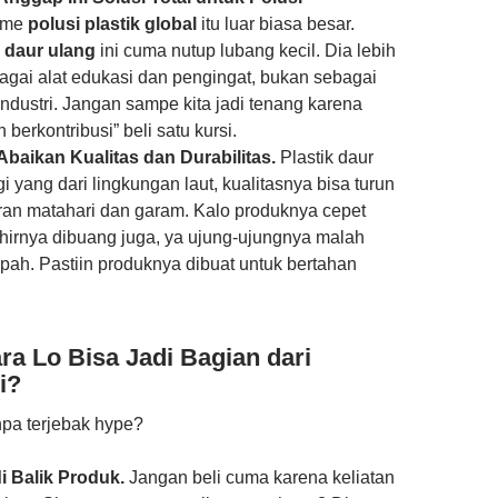
ume
polusi plastik global
itu luar biasa besar.
 daur ulang
ini cuma nutup lubang kecil. Dia lebih
agai alat edukasi dan pengingat, bukan sebagai
 industri. Jangan sampe kita jadi tenang karena
berkontribusi” beli satu kursi.
Abaikan Kualitas dan Durabilitas.
Plastik daur
i yang dari lingkungan laut, kualitasnya bisa turun
an matahari dan garam. Kalo produknya cepet
hirnya dibuang juga, ya ujung-ujungnya malah
h. Pastiin produknya dibuat untuk bertahan
a Lo Bisa Jadi Bagian dari
i?
pa terjebak hype?
di Balik Produk.
Jangan beli cuma karena keliatan