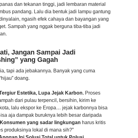
panas dan tekanan tinggi, jadi lembaran material
mbus pandang. Lalu dia bentuk jadi lampu gantung
 dinyalain, ngasih efek cahaya dan bayangan yang
nget. Sampah yang nggak berguna tiba-tiba jadi
ian.
Hati, Jangan Sampai Jadi
hing” yang Gagah
lia, tapi ada jebakannya. Banyak yang cuma
hijau” doang.
Tergiur Estetika, Lupa Jejak Karbon.
Proses
mpah dari pulau terpencil, bersihin, kirim ke
kota, lalu ekspor ke Eropa… jejak karbonnya bisa
 Bisa aja dampak buruknya lebih besar daripada
Konsumen yang sadar lingkungan
harus kritis
es produksinya lokal di mana sih?”
Anggap Ini Solusi Total untuk Polusi