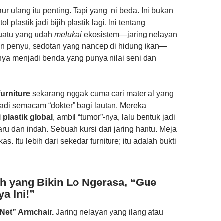
ur ulang itu penting. Tapi yang ini beda. Ini bukan
 plastik jadi bijih plastik lagi. Ini tentang
uatu yang udah
melukai
ekosistem—jaring nelayan
n penyu, sedotan yang nancep di hidung ikan—
a menjadi benda yang punya nilai seni dan
furniture
sekarang nggak cuma cari material yang
jadi semacam “dokter” bagi lautan. Mereka
 plastik global
, ambil “tumor”-nya, lalu bentuk jadi
ru dan indah. Sebuah kursi dari jaring hantu. Meja
as. Itu lebih dari sekedar furniture; itu adalah bukti
h yang Bikin Lo Ngerasa, “Gue
a Ini!”
Net” Armchair.
Jaring nelayan yang ilang atau